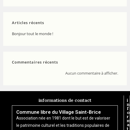
Articles récents
Bonjour tout le monde !
Commentaires récents
Aucun commentaire à afficher.
informations de contact
i
n
f
Commune libre du Village Saint-Brice
o
r
Association née en 1981 dont le but est de valoriser
a
le patrimoine culturel et les traditions populaires de
t