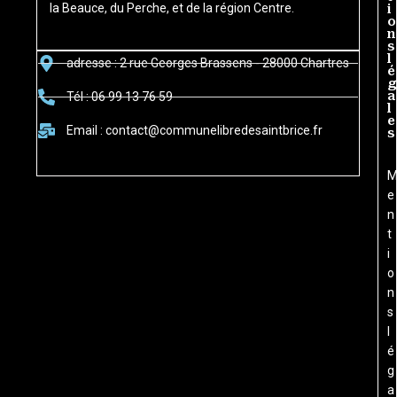
la Beauce, du Perche, et de la région Centre.
i
o
n
s
l
adresse : 2 rue Georges Brassens - 28000 Chartres
é
g
a
Tél : 06 99 13 76 59
l
e
Email : contact@communelibredesaintbrice.fr
s
e
n
t
i
o
n
s
l
é
g
a